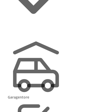
e
und
il
 –
i
Garagentore
e,