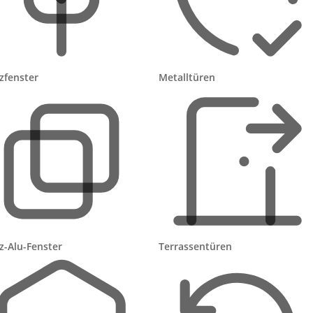
osten pro
Geeignet für
enster
Vertikale Fenster im Bestand, Nachrüste
b ~499 €
ohne Kabel
zfenster
Metalltüren
b ~554 €
Dachfenster, wo kein Kabel liegt
Bestehender Rollladen mit
 200–250 €
Motor-/Solarpaket
Dachschräge ab ~300 €, vertikales Fenste
 300–400 €
ab ~400 €
z-Alu-Fenster
Terrassentüren
e, Ausführung und Montageart ab. Größere Fenster oder
osten mehr. Beauftragst du einen Fachbetrieb mit der