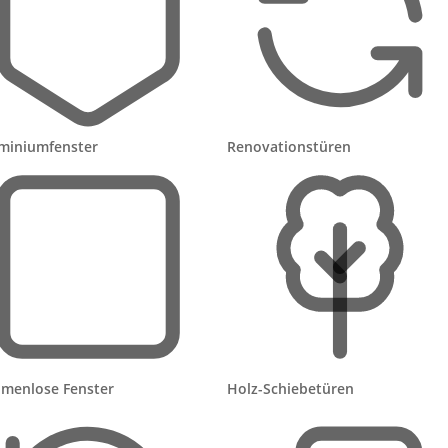
ele Vorbaurollläden lassen sich aber auch ohne aufwendig
-Rollladen?
 oder im Rollladenkasten wandelt Tageslicht in Strom um 
den
Funkmotor
, der den Rollladen hoch- und runterfährt. We
miniumfenster
Renovationstüren
ollladen per Handsender, Wandtaster, Zeitschaltung oder App
speichert genug Energie, um den Rollladen auch nachts, be
ewegen.
berblick
Nachteile
 nötig
Höherer Anschaffungspreis als kabelgebunden
menlose Fenster
Holz-Schiebetüren
enig
Leistung sinkt bei viel Schatten (Nordseite, Bäum