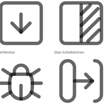
n lohnen
er kein Stromkabel liegt, sparst du dir das aufwendige
 besonders mühsam; Solar-Rollläden (z. B. von Velux) sind d
ein Aufstemmen von Putz oder Mauerwerk nötig.
estseite mit genug Tageslicht spielt Solar seine Stärken vol
lerfenster
Glas-Schiebetüren
schatteten Nordfenstern oder hinter großen Bäumen – dort l
nn ein klassischer
elektrischer Rollladen
die bessere Wahl sei
 – so läuft’s ab
 dein Vorhaben (Anzahl Fenster, Maße, vertikal oder
e Vergleichsangebote von Fachbetrieben aus deiner Region.
misst die Fenster, prüft die Sonnenausrichtung und empfieh