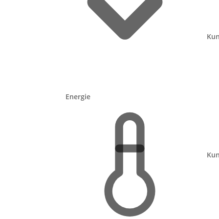
Das Wichtigste auf einen Blick:
Kun
Solar-Vorbaurollladen zum Nachrü
Solar-Dachfenster-Rollladen (z. B. V
Vorhandenen Rollladen auf Solar u
Größter Vorteil:
kein Stromkabel u
Energie
Wichtig: genug Sonne am Standort –
Was kosten Solar-Rollläd
Kun
Solar-Rollläden liegen preislich etwas üb
Solarmodul dazukommen. Dafür sparst du 
Tabelle zeigt typische Preise pro Fenster 