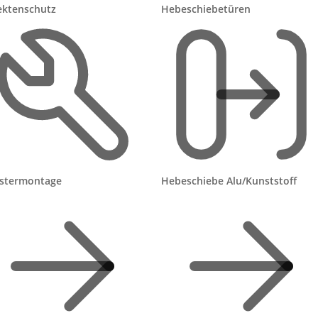
ektenschutz
Hebeschiebetüren
en anbringen, Solarmodul ausrichten, Funksteuerung anle
r Solar-Rollläden?
/BAFA) gibt es für Rollläden nicht. Den Steuerbonus für
annst du aber nutzen, wenn ein Fachbetrieb montiert: 20 
 Voraussetzung sind eine Rechnung und die Zahlung per
 nicht, nur der Arbeitslohn.
stermontage
Hebeschiebe Alu/Kunststoff
 pro Fenster?
nster gibt es ab rund 499 €, ein Solar-Dachfenster-Rollladen
 auf Solarbetrieb umzurüsten kostet etwa 200–250 € Aufpre
 Größe und Ausstattung ab.
en auch im Winter?