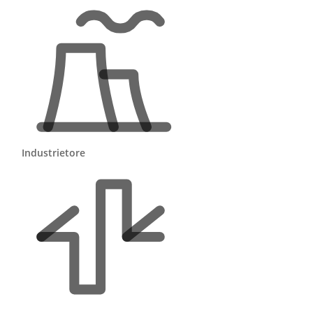
ie
l
Industrietore
ädt
n.
lt