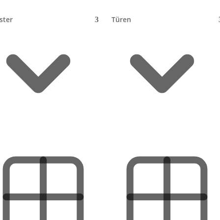
ster
Türen
n: Kosten 2026 + Ablauf
 2026
enau das machen Solar-Rollläden möglich: Ein kleines
n Akku, der den Motor antreibt – ganz ohne Anschluss ans
ung, wenn am Fenster kein Kabel liegt. Aber was kostet das
nik und wann lohnt sie sich? Dieser Ratgeber liefert dir Pre
t du den allgemeinen Überblick zu elektrischen Rollläden,
elektrischen Rollläden nachrüsten
.