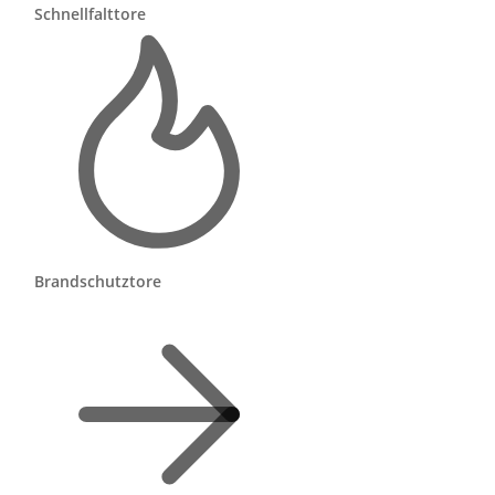
Schnellfalttore
rnen
%
Brandschutztore
 ab
is