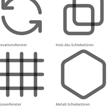
Vorsprung)
g
Akku ist ein Verschleißteil und muss irgendwann
getauscht werden
In sehr dunklen Wintermonaten ggf. weniger
Ladung
ovationsfenster
Holz-Alu-Schiebetüren
ngebote für Solar-Rollläden vergleichen
betriebe aus deiner Region · Auch für mehrere Fenster
Angebote anfordern →
ossenfenster
Metall-Schiebetüren