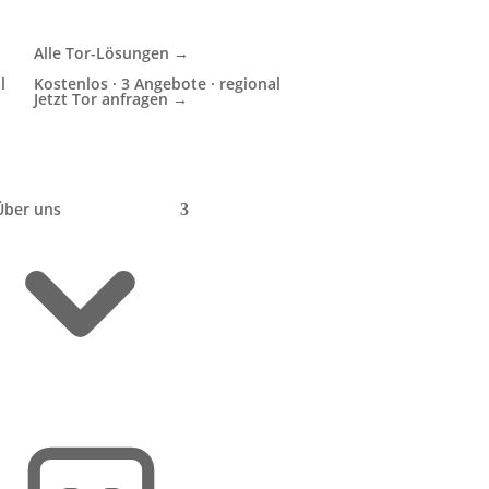
Alle Tor-Lösungen →
l
Kostenlos · 3 Angebote · regional
Jetzt Tor anfragen →
der
Über uns
eits
t
ich