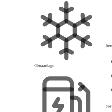
Lärm und Dreck
Funk- und App-Steuerung, Zeitschaltun
möglich
Keine laufenden Stromkosten, Akku
überbrückt Stromausfälle
Ren
Jetzt kostenlose A
Klimaanlage
Unverbindlich · Geprüfte Fach
Spr