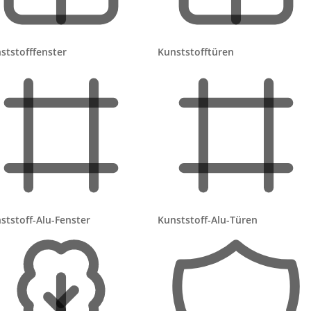
ststofffenster
Kunststofftüren
sten: ab rund
499 €
pro Fenster
elux): ab rund
554 €
pro Fenster
mrüsten: Aufpreis
200–250 €
pro Fenster
nd kein Elektriker nötig
 zu viel Schatten bremst die Ladung
en zum Nachrüsten?
ststoff-Alu-Fenster
Kunststoff-Alu-Türen
er kabelgebundenen Elektro-Rollläden, weil Akku und
dir die Elektriker- und Verkabelungskosten. Die folgende
(Stand 2026):