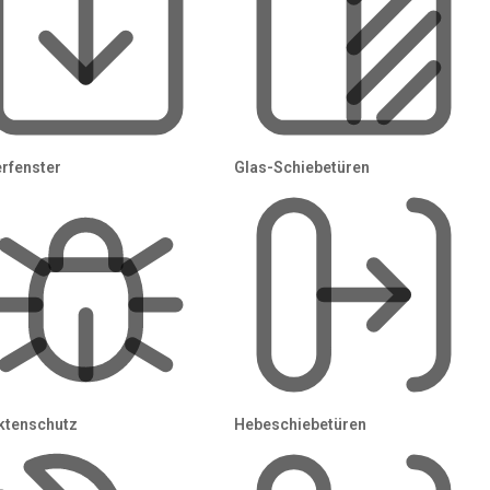
Energie & Solar
Klimaanlage
erfenster
Glas-Schiebetüren
Haustechnik
Metallbau
Fenster
Zäune
Türen
ktenschutz
Hebeschiebetüren
Tore