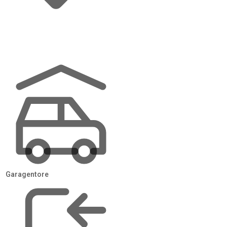
 auf 60.000 €. Vor Heizungstausch oder
de
✓
Garagentore
In 24 h zur
Antwort
t
Innerhalb von 24 Stunden erhalten