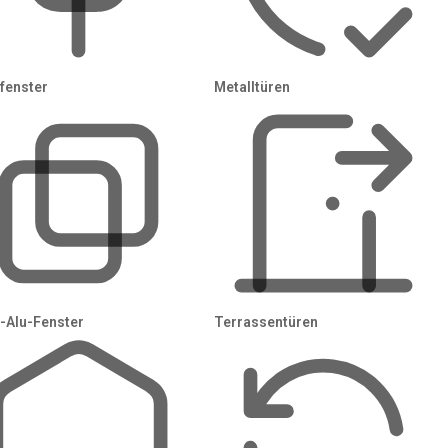
Wallbox
S
Ladestation für Ihr Elektroauto: 11-kW-, 22-kW-
He
oder PV-fähige Wallbox vom zertifizierten
fenster
Metalltüren
Sy
Elektrofachbetrieb.
wi
Angebote anfragen →
An
-Alu-Fenster
Terrassentüren
g sichert Ihnen bis 