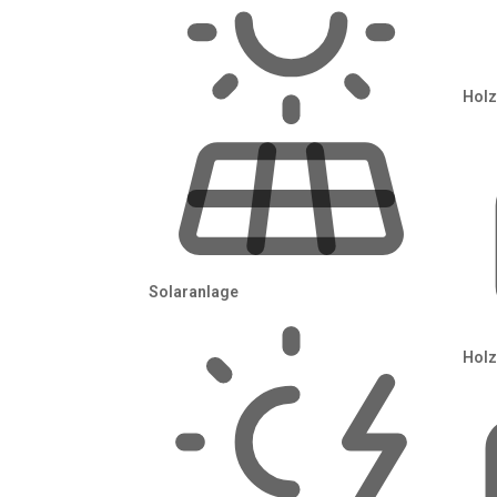
Klimaanlage
Split-, Multisplit- oder Monoblock-
Holz
Klimaanlage installieren lassen. In 24 h
drei Angebote vergleichen.
Angebote anfragen →
Solaranlage
Holz
Beratung vor Installation
Energieberatun