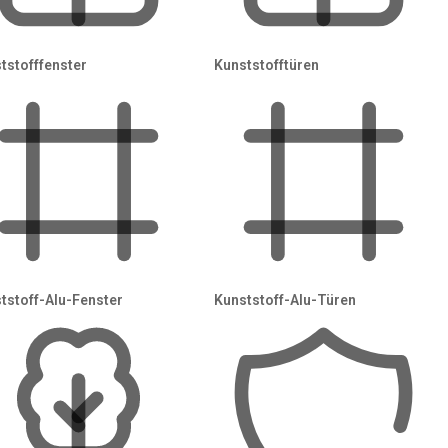
tstofffenster
Kunststofftüren
nen Haustechnik ge
mfortabler, effizienter und zukunftsfähig. Eine Klimaanla
to bequem in der eigenen Garage, und Smart-Home-Systeme s
ert in fast allen Fällen einen Fachbetrieb — sei es wegen elekt
 passende Fachbetriebe für Ihr Vorhaben. Sie geben Ihre Wüns
tstoff-Alu-Fenster
Kunststoff-Alu-Türen