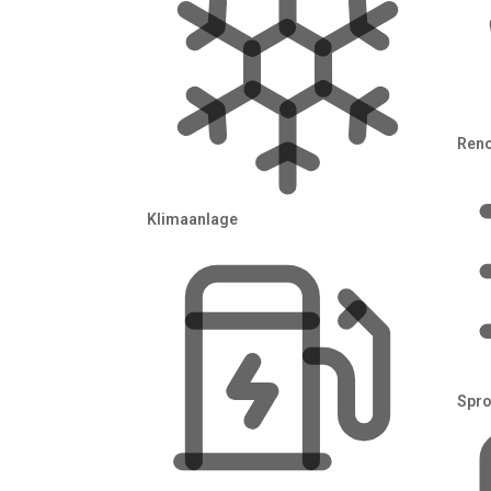
Auftrag.
Auftra
Reno
Klimaanlage
Deutschlands Plattform für Photovoltaik,
Wärmepumpe und energetische Sanierung
inklusive Förder-Check.
Kostenlose Anfra
Spro
geprüfte Fachbetriebe, individuelle Ang
Links