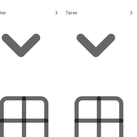
ter
Türen
austechnik vom Pro
installieren lassen
 Wallbox, Smart Home: Wir vermitteln Sie kostenlo
triebe in Ihrer Region — unverbindlich und in 24 S