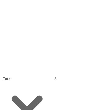
mart Home
izung, Licht, Sicherheit aus einem
stem: KNX, Loxone oder Homematic —
r vermitteln die passenden Spezialisten.
gebote anfragen →
Tore
zu
6.000 €