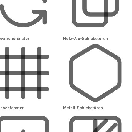
gspflicht.
qualifizierten Spezialisten
zusammen.
vationsfenster
Holz-Alu-Schiebetüren
Leistungen
 –
gen,
ssenfenster
Metall-Schiebetüren
Sonnen- & Sichtschutz
ebote
.
Pergola & Terrasse