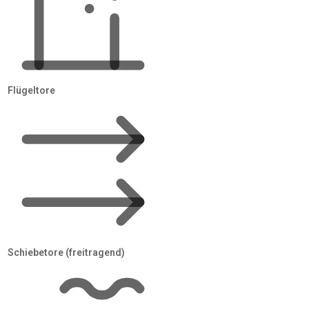
Sie passende Angebote per Mail
oder Anruf.
Flügeltore
✓
Kostenlos & unverbindlich
Schiebetore (freitragend)
✓
Geprüfte Fachbetriebe
✓
Angebote in 48 Stunden