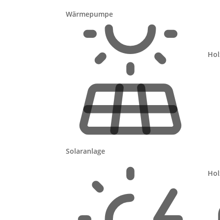
Heizkörper
Fußbodenheizung
Heizkörper 
Wärmepumpe
← Zurück
Wie wird bei Ihnen Wass
Hol
Warmwasser durch Heizungssystem
Warmwasse
← Zurück
Tragen Sie jetzt Ihre Kont
Solaranlage
Ich habe die
(bitte freilassen):
Hol
← Zurück