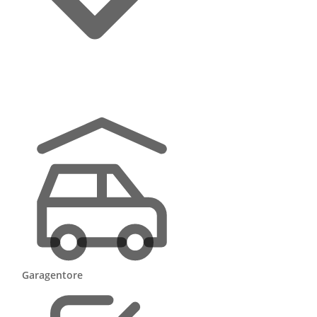
✓
Kostenlos & unverbindlich
✓
Geprüfte Fachbetriebe
✓
Angebote in 48 Stunden
Garagentore