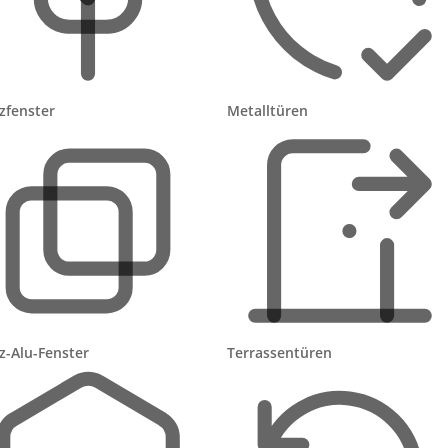
und Fußbodenheizung
Sonstiges
er erwärmt?
zfenster
Metalltüren
r durch Durchlauferhitzer
Sonstiges
aktdaten ein:
Datenschutzerklärung
gelesen und akzeptiere sie.
Website
Anfrage absenden
z-Alu-Fenster
Terrassentüren