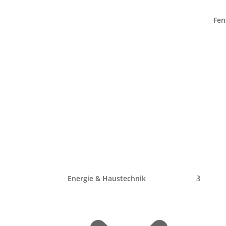
Fen
Wärmepumpe – Anfra
Wo wohnen Sie?
Einfamilienhaus
Doppelhaushälfte
Mehrfami
Wann wurde die Immobili
Energie & Haustechnik
1900 – 2000
2000 – 2018
2018 – 2023
Im B