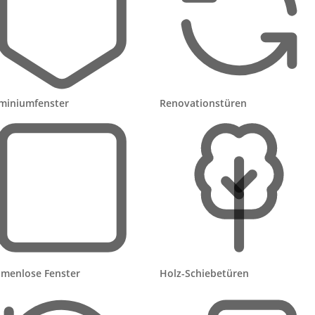
Leistungen
g –
agen,
Sonnen- & Sichtschutz
gebote
.
miniumfenster
Renovationstüren
Pergola & Terrasse
Energie & Solar
Klimaanlage
Haustechnik
Metallbau
Fenster
Zäune
menlose Fenster
Holz-Schiebetüren
Türen