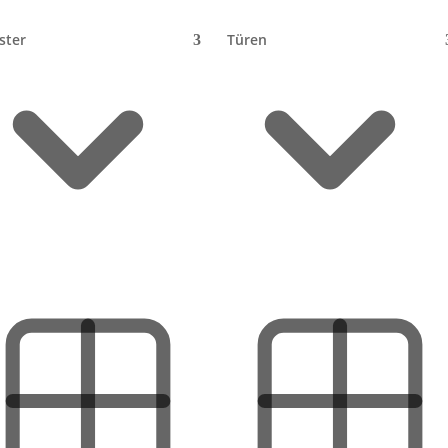
ster
Türen
ge
lienhaus
Sonstiges
e gebaut?
au