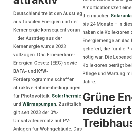
Amortisationszeit eine
Deutschland treibt den Ausstieg
thermischen
Solaranl
aus fossilen Energien und der
bis 24 Monate – in dies
Kernenergie konsequent voran
haben die Kollektoren 
– der Ausstieg aus der
Energiemenge an das 
Kernenergie wurde 2023
geliefert, die für die P
vollzogen. Das Erneuerbare-
nötig war. Die Lebensd
Energien-Gesetz (EEG) sowie
Kollektoren beträgt bei
BAFA
- und
KfW
-
Pflege und Wartung m
Förderprogramme schaffen
Jahre.
attraktive Rahmenbedingungen
Grüne En
für
Photovoltaik
,
Solarthermie
und
Wärmepumpen
. Zusätzlich
reduziert
gilt seit 2023 der 0%-
Treibhau
Umsatzsteuersatz auf PV-
Anlagen für Wohngebäude. Das