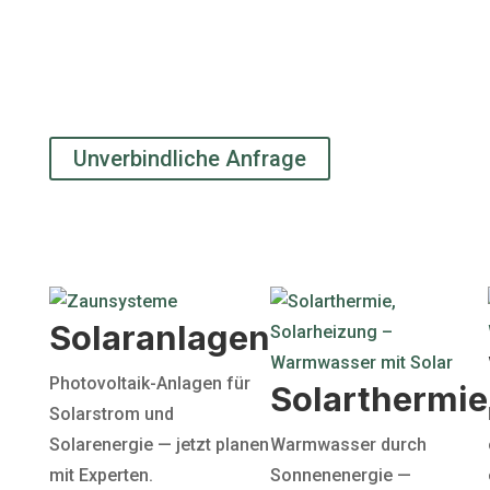
Energiequellen verlassen, die nicht erneuerbar
sind und die Umwelt schädigen? Sprechen Sie
mit uns über Photovoltaik, Solarthermie und
Wärmepumpen. E-Mail: info@clever-bauen.de
oder rufen Sie uns an.
Unverbindliche Anfrage
Solaranlagen
Photovoltaik-Anlagen für
Solarthermie
Solarstrom und
Solarenergie — jetzt planen
Warmwasser durch
mit Experten.
Sonnenenergie —