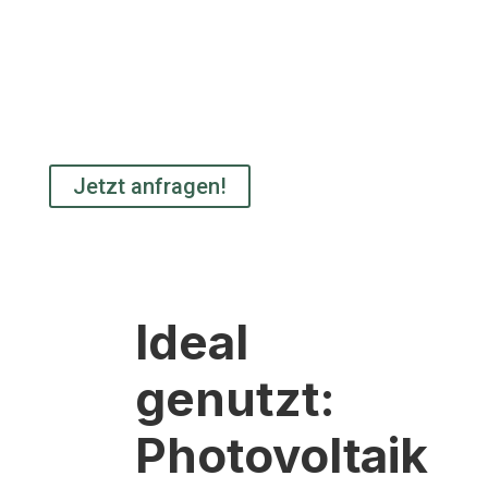
Anfrage senden
Lassen Sie sich zu erneuerbaren Energien –
Photovoltaik, Solarthermie oder Wärmepumpe –
unverbindlich beraten.
Jetzt anfragen!
Ideal
genutzt:
Photovoltaik