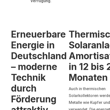
Verfügung.
Erneuerbare
Thermis
Energie in
Solaranla
Deutschland
Amortisa
– moderne
in 12 bis 
Technik
Monaten
durch
Auch in thermischen
Solarkollektoren werde
Förderung
Metalle wie Kupfer un
attraktiv
verwendet. Die energe