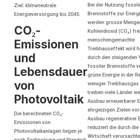
Bei der Nutzung fossil
Ziel: klimaneutrale
Brennstoffe zur Ener
Energieversorgung bis 2045.
werden grosse Menge
CO₂-
Kohlendioxid (CO₂) fre
menschengemachte
Emissionen
Treibhauseffekt wird 
und
durch den steigenden 
fossiler Brennstoffe v
Lebensdauer
grüne Energie in der R
von
weniger Treibhausgas 
treiben viele Länder we
Photovoltaik
Ausbau erneuerbarer E
ehrgeizigen Zielen vor
Die berechneten CO₂-
Ausbau regenerativer 
Emissionen von
reduziert die durch di
Photovoltaikanlagen liegen je
Wirtschaft verursacht
nach Technologie und Standort